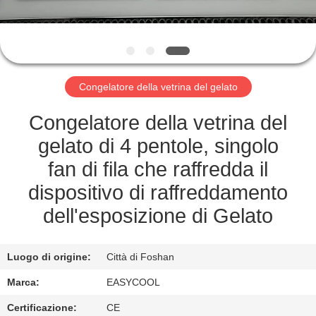
CONTROLLO
DI
QUALITÀ
Congelatore della vetrina del gelato
CONTATTICI
Congelatore della vetrina del
NOTIZIE
gelato di 4 pentole, singolo
fan di fila che raffredda il
RICHIEDA
dispositivo di raffreddamento
UNA
dell'esposizione di Gelato
CITAZIONE
Luogo di origine:
Città di Foshan
MAPPA
Marca:
EASYCOOL
DEL
Certificazione:
CE